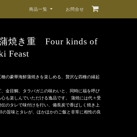
商品一覧
お問合せ
焼き重 Four kinds of
ki Feast
三種の豪華海鮮蒲焼きを楽しめる、贅沢な四種の縁起
ビ、金目鯛、タラバガニの味わいと、同時に福を呼び
も心も楽しんでいただける逸品です。 蒲焼には代々受
秘伝のタレで味付けを行い、備長炭で香ばしく焼き上
海鮮の旨味とタレが、ほかほかのご飯と非常に相性の良
。