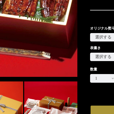
オリジナル熨
表書き
数量