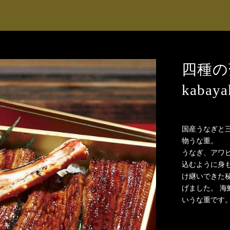
四種の蒲
kabaya
国産うなぎと
物うな重。
うなぎ、アワ
込むように身
け継いできた
げました。 
いうな重です