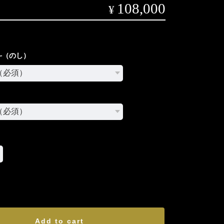
108,000
¥
斗（のし）
International shipping available
Add to cart