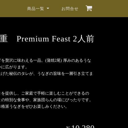
商品一覧
お問合せ
 Premium Feast 2人前
を贅沢に味わえる一品。(蒲焼2尾) 厚みのあるうな
いに広がります。
上げた秘伝のタレが、うなぎの旨味を一層引き立てま
きを提供し、ご家庭で手軽に楽しむことができるの
との特別な食事や、家族団らんの場にぴったりです。
本格派うなぎをぜひお楽しみください。
10,280