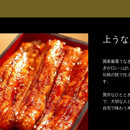
上うな重
国産厳選うなぎ
ぎが口いっぱ
伝統の技で仕
す。
贅沢なひとと
で、大切な人
自宅で味わう