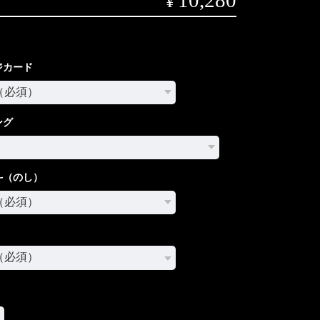
¥
ジカード
ング
斗（のし）